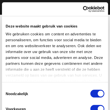
Deze website maakt gebruik van cookies
We gebruiken cookies om content en advertenties te
personaliseren, om functies voor social media te bieden
en om ons websiteverkeer te analyseren. Ook delen we
informatie over uw gebruik van onze site met onze
partners voor social media, adverteren en analyse. Deze
partners kunnen deze gegevens combineren met andere
informatie die u aan ze heeft verstrekt of die ze hebben
verzameld op basis van uw gebruik van hun services. U
gaat akkoord met onze cookies als u onze website blijft
gebruiken.
Toestemmingsselectie
Noodzakelijk
Voorkeuren