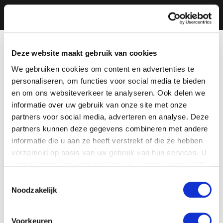
Deze website maakt gebruik van cookies
We gebruiken cookies om content en advertenties te
personaliseren, om functies voor social media te bieden
en om ons websiteverkeer te analyseren. Ook delen we
informatie over uw gebruik van onze site met onze
partners voor social media, adverteren en analyse. Deze
partners kunnen deze gegevens combineren met andere
informatie die u aan ze heeft verstrekt of die ze hebben
verzameld op basis van uw gebruik van hun services. U
gaat akkoord met onze cookies als u onze website blijft
gebruiken.
Toestemmingsselectie
Noodzakelijk
Voorkeuren