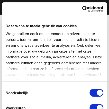
Deze website maakt gebruik van cookies
We gebruiken cookies om content en advertenties te
personaliseren, om functies voor social media te bieden
en om ons websiteverkeer te analyseren. Ook delen we
informatie over uw gebruik van onze site met onze
partners voor social media, adverteren en analyse. Deze
partners kunnen deze gegevens combineren met andere
informatie die u aan ze heeft verstrekt of die ze hebben
verzameld op basis van uw gebruik van hun services. U
gaat akkoord met onze cookies als u onze website blijft
gebruiken.
Toestemmingsselectie
Noodzakelijk
Voorkeuren