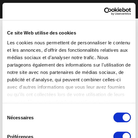
Ce site Web utilise des cookies
Les cookies nous permettent de personnaliser le contenu
et les annonces, d'offrir des fonctionnalités relatives aux
médias sociaux et d'analyser notre trafic. Nous
partageons également des informations sur l'utilisation de
notre site avec nos partenaires de médias sociaux, de
publicité et d'analyse, qui peuvent combiner celles-ci
avec d'autres informations que vous leur avez fournies
ou qu'ils ont collectées lors de votre utilisation de leurs
services. Vous consentez à nos cookies si vous
continuez à utiliser notre site Web.
Sélection
Nécessaires
du
consentement
Préférences