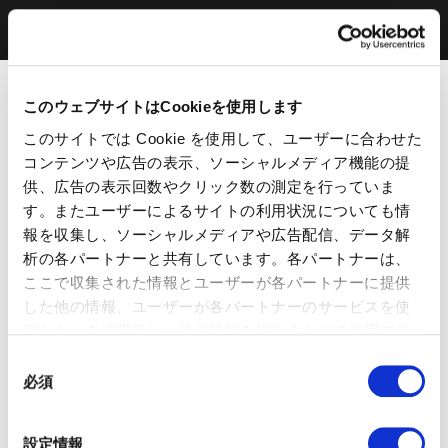
このウェブサイトはCookieを使用します
このサイトでは Cookie を使用して、ユーザーに合わせた
コンテンツや広告の表示、ソーシャルメディア機能の提
供、広告の表示回数やクリック数の測定を行っていま
す。またユーザーによるサイトの利用状況についても情
報を収集し、ソーシャルメディアや広告配信、データ解
析の各パートナーと共有しています。各パートナーは、
ここで収集された情報とユーザーが各パートナーに提供
した他の情報、ユーザーが各パートナーのサービスを使
用したときに収集した他の情報を組み合わせて使用する
ことがあります。 当ウェブサイトの使用を続行するとク
同
ッキーに同意したことになります。
必須
意
の
選
設定情報