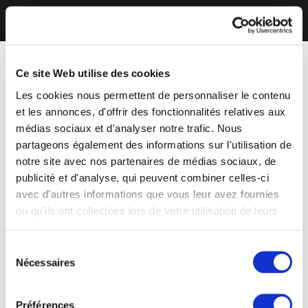
Ce site Web utilise des cookies
Les cookies nous permettent de personnaliser le contenu
et les annonces, d'offrir des fonctionnalités relatives aux
médias sociaux et d'analyser notre trafic. Nous
partageons également des informations sur l'utilisation de
notre site avec nos partenaires de médias sociaux, de
publicité et d'analyse, qui peuvent combiner celles-ci
avec d'autres informations que vous leur avez fournies
ou qu'ils ont collectées lors de votre utilisation de leurs
services. Vous consentez à nos cookies si vous
continuez à utiliser notre site Web.
Sélection
Nécessaires
du
consentement
Préférences