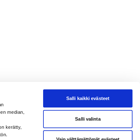
Salli kaikki evästeet
an
sen median,
Salli valinta
on kerätty,
tön.
Vain välttämättömät evästeet