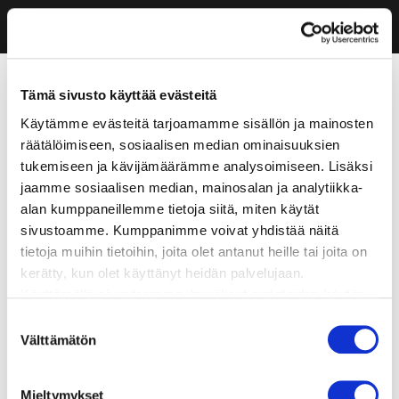
Tämä sivusto käyttää evästeitä
Käytämme evästeitä tarjoamamme sisällön ja mainosten
räätälöimiseen, sosiaalisen median ominaisuuksien
tukemiseen ja kävijämäärämme analysoimiseen. Lisäksi
jaamme sosiaalisen median, mainosalan ja analytiikka-
alan kumppaneillemme tietoja siitä, miten käytät
sivustoamme. Kumppanimme voivat yhdistää näitä
tietoja muihin tietoihin, joita olet antanut heille tai joita on
kerätty, kun olet käyttänyt heidän palvelujaan.
Käyttämällä sivustoamme, hyväksyt evästeiden käytön.
Suostumuksen
Välttämätön
valinta
Mieltymykset