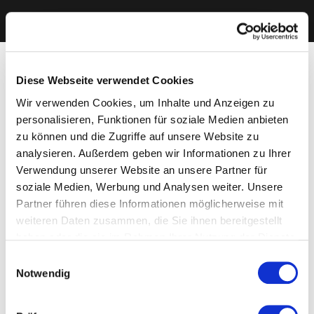
Diese Webseite verwendet Cookies
Wir verwenden Cookies, um Inhalte und Anzeigen zu
personalisieren, Funktionen für soziale Medien anbieten
zu können und die Zugriffe auf unsere Website zu
analysieren. Außerdem geben wir Informationen zu Ihrer
Verwendung unserer Website an unsere Partner für
soziale Medien, Werbung und Analysen weiter. Unsere
Partner führen diese Informationen möglicherweise mit
weiteren Daten zusammen, die Sie ihnen bereitgestellt
haben oder die sie im Rahmen Ihrer Nutzung der Dienste
gesammelt haben. Sie geben Einwilligung zu unseren
Einwilligungsauswahl
Cookies, wenn Sie unsere Webseite weiterhin nutzen.
Notwendig