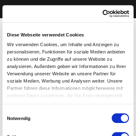
Diese Webseite verwendet Cookies
Wir verwenden Cookies, um Inhalte und Anzeigen zu
personalisieren, Funktionen für soziale Medien anbieten
zu können und die Zugriffe auf unsere Website zu
analysieren. Außerdem geben wir Informationen zu Ihrer
Verwendung unserer Website an unsere Partner für
soziale Medien, Werbung und Analysen weiter. Unsere
Partner führen diese Informationen möglicherweise mit
weiteren Daten zusammen, die Sie ihnen bereitgestellt
haben oder die sie im Rahmen Ihrer Nutzung der Dienste
gesammelt haben. Sie geben Einwilligung zu unseren
Einwilligungsauswahl
Cookies, wenn Sie unsere Webseite weiterhin nutzen.
Notwendig