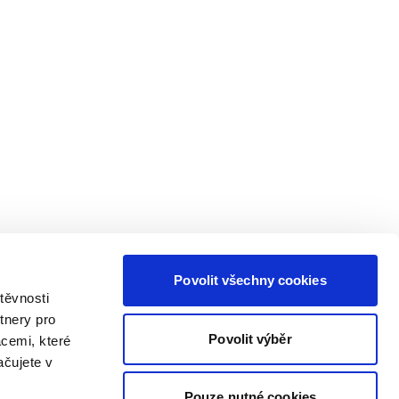
Povolit všechny cookies
těvnosti
tnery pro
Povolit výběr
acemi, které
ačujete v
Pouze nutné cookies