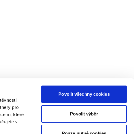
Povolit všechny cookies
těvnosti
tnery pro
Povolit výběr
acemi, které
ačujete v
Pouze nutné cookies