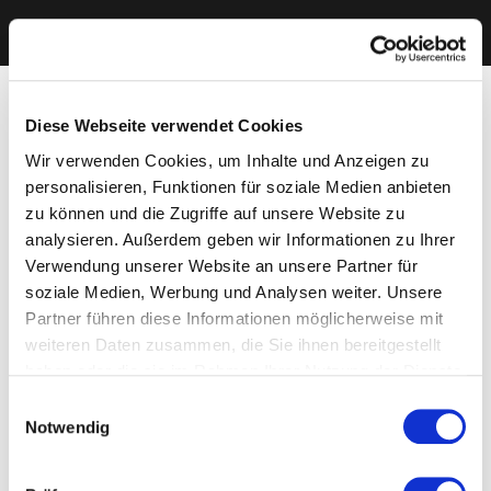
Diese Webseite verwendet Cookies
Wir verwenden Cookies, um Inhalte und Anzeigen zu
personalisieren, Funktionen für soziale Medien anbieten
zu können und die Zugriffe auf unsere Website zu
analysieren. Außerdem geben wir Informationen zu Ihrer
Verwendung unserer Website an unsere Partner für
soziale Medien, Werbung und Analysen weiter. Unsere
Partner führen diese Informationen möglicherweise mit
weiteren Daten zusammen, die Sie ihnen bereitgestellt
haben oder die sie im Rahmen Ihrer Nutzung der Dienste
gesammelt haben. Sie geben Einwilligung zu unseren
Einwilligungsauswahl
Cookies, wenn Sie unsere Webseite weiterhin nutzen.
Notwendig