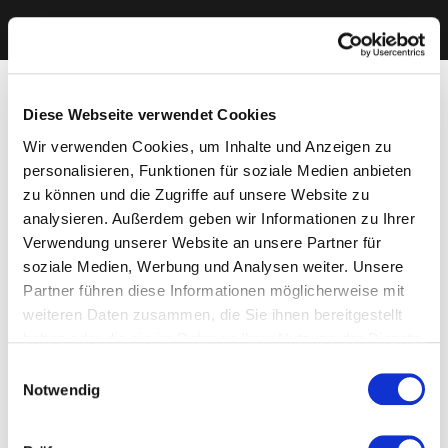
Diese Webseite verwendet Cookies
Wir verwenden Cookies, um Inhalte und Anzeigen zu
personalisieren, Funktionen für soziale Medien anbieten
zu können und die Zugriffe auf unsere Website zu
analysieren. Außerdem geben wir Informationen zu Ihrer
Verwendung unserer Website an unsere Partner für
soziale Medien, Werbung und Analysen weiter. Unsere
Partner führen diese Informationen möglicherweise mit
weiteren Daten zusammen, die Sie ihnen bereitgestellt
haben oder die sie im Rahmen Ihrer Nutzung der Dienste
gesammelt haben. Sie geben Einwilligung zu unseren
Einwilligungsauswahl
Cookies, wenn Sie unsere Webseite weiterhin nutzen.
Notwendig