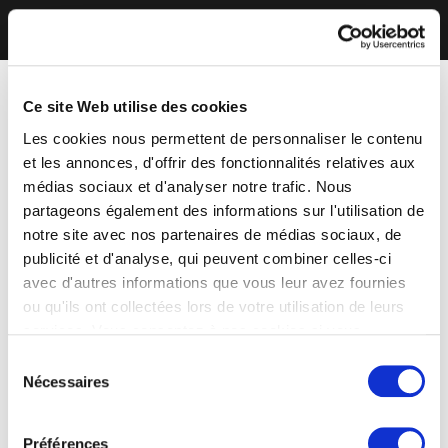
Ce site Web utilise des cookies
Les cookies nous permettent de personnaliser le contenu
et les annonces, d'offrir des fonctionnalités relatives aux
médias sociaux et d'analyser notre trafic. Nous
partageons également des informations sur l'utilisation de
notre site avec nos partenaires de médias sociaux, de
publicité et d'analyse, qui peuvent combiner celles-ci
avec d'autres informations que vous leur avez fournies
ou qu'ils ont collectées lors de votre utilisation de leurs
services. Vous consentez à nos cookies si vous
continuez à utiliser notre site Web.
Sélection
Nécessaires
du
consentement
Préférences