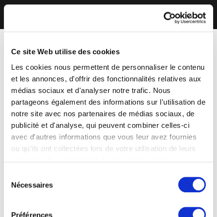
Ce site Web utilise des cookies
Les cookies nous permettent de personnaliser le contenu
et les annonces, d'offrir des fonctionnalités relatives aux
médias sociaux et d'analyser notre trafic. Nous
partageons également des informations sur l'utilisation de
notre site avec nos partenaires de médias sociaux, de
publicité et d'analyse, qui peuvent combiner celles-ci
avec d'autres informations que vous leur avez fournies
ou qu'ils ont collectées lors de votre utilisation de leurs
services. Vous consentez à nos cookies si vous
continuez à utiliser notre site Web.
Sélection
Nécessaires
du
consentement
Préférences