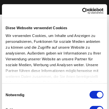
Diese Webseite verwendet Cookies
Wir verwenden Cookies, um Inhalte und Anzeigen zu
personalisieren, Funktionen für soziale Medien anbieten
zu können und die Zugriffe auf unsere Website zu
analysieren. Außerdem geben wir Informationen zu Ihrer
Verwendung unserer Website an unsere Partner für
soziale Medien, Werbung und Analysen weiter. Unsere
Partner führen diese Informationen möglicherweise mit
weiteren Daten zusammen, die Sie ihnen bereitgestellt
haben oder die sie im Rahmen Ihrer Nutzung der Dienste
gesammelt haben. Sie geben Einwilligung zu unseren
Einwilligungsauswahl
Cookies, wenn Sie unsere Webseite weiterhin nutzen.
Notwendig