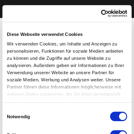
Diese Webseite verwendet Cookies
Wir verwenden Cookies, um Inhalte und Anzeigen zu
personalisieren, Funktionen für soziale Medien anbieten
zu können und die Zugriffe auf unsere Website zu
analysieren. Außerdem geben wir Informationen zu Ihrer
Verwendung unserer Website an unsere Partner für
soziale Medien, Werbung und Analysen weiter. Unsere
Partner führen diese Informationen möglicherweise mit
weiteren Daten zusammen, die Sie ihnen bereitgestellt
haben oder die sie im Rahmen Ihrer Nutzung der Dienste
gesammelt haben. Sie geben Einwilligung zu unseren
Einwilligungsauswahl
Cookies, wenn Sie unsere Webseite weiterhin nutzen.
Notwendig