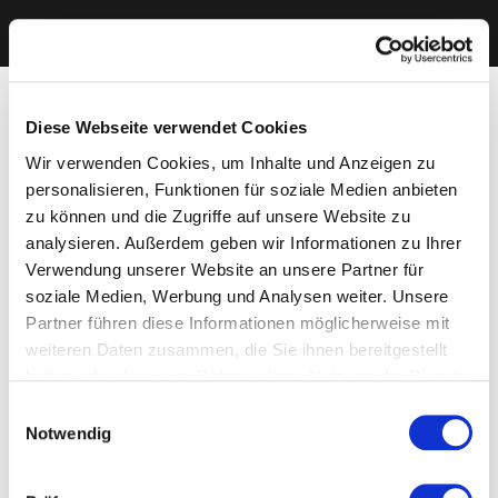
Diese Webseite verwendet Cookies
Wir verwenden Cookies, um Inhalte und Anzeigen zu
personalisieren, Funktionen für soziale Medien anbieten
zu können und die Zugriffe auf unsere Website zu
analysieren. Außerdem geben wir Informationen zu Ihrer
Verwendung unserer Website an unsere Partner für
soziale Medien, Werbung und Analysen weiter. Unsere
Partner führen diese Informationen möglicherweise mit
weiteren Daten zusammen, die Sie ihnen bereitgestellt
haben oder die sie im Rahmen Ihrer Nutzung der Dienste
gesammelt haben. Sie geben Einwilligung zu unseren
Einwilligungsauswahl
Cookies, wenn Sie unsere Webseite weiterhin nutzen.
Notwendig