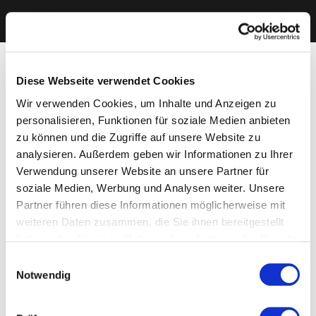
Diese Webseite verwendet Cookies
Wir verwenden Cookies, um Inhalte und Anzeigen zu
personalisieren, Funktionen für soziale Medien anbieten
zu können und die Zugriffe auf unsere Website zu
analysieren. Außerdem geben wir Informationen zu Ihrer
Verwendung unserer Website an unsere Partner für
soziale Medien, Werbung und Analysen weiter. Unsere
Partner führen diese Informationen möglicherweise mit
weiteren Daten zusammen, die Sie ihnen bereitgestellt
haben oder die sie im Rahmen Ihrer Nutzung der Dienste
gesammelt haben. Sie geben Einwilligung zu unseren
Einwilligungsauswahl
Cookies, wenn Sie unsere Webseite weiterhin nutzen.
Notwendig