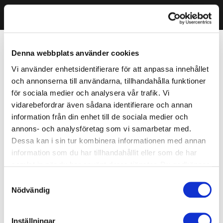
Denna webbplats använder cookies
Vi använder enhetsidentifierare för att anpassa innehållet
och annonserna till användarna, tillhandahålla funktioner
för sociala medier och analysera vår trafik. Vi
vidarebefordrar även sådana identifierare och annan
information från din enhet till de sociala medier och
annons- och analysföretag som vi samarbetar med.
Dessa kan i sin tur kombinera informationen med annan
information som du har tillhandahållit eller som de har
samlat in när du har använt deras tjänster. Du godkänner
våra cookies vid fortsatt användande av vår webbplats.
Samtyckesval
Nödvändig
Inställningar