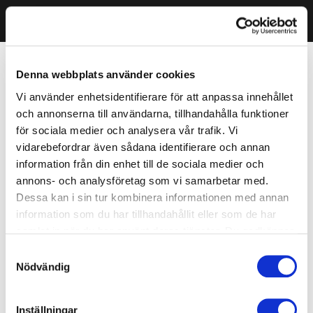
Denna webbplats använder cookies
Vi använder enhetsidentifierare för att anpassa innehållet
och annonserna till användarna, tillhandahålla funktioner
för sociala medier och analysera vår trafik. Vi
vidarebefordrar även sådana identifierare och annan
information från din enhet till de sociala medier och
annons- och analysföretag som vi samarbetar med.
Dessa kan i sin tur kombinera informationen med annan
information som du har tillhandahållit eller som de har
samlat in när du har använt deras tjänster. Du godkänner
våra cookies vid fortsatt användande av vår webbplats.
Samtyckesval
Nödvändig
Inställningar