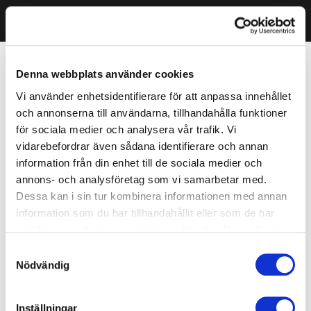
Denna webbplats använder cookies
Vi använder enhetsidentifierare för att anpassa innehållet
och annonserna till användarna, tillhandahålla funktioner
för sociala medier och analysera vår trafik. Vi
vidarebefordrar även sådana identifierare och annan
information från din enhet till de sociala medier och
annons- och analysföretag som vi samarbetar med.
Dessa kan i sin tur kombinera informationen med annan
information som du har tillhandahållit eller som de har
samlat in när du har använt deras tjänster. Du godkänner
våra cookies vid fortsatt användande av vår webbplats.
Samtyckesval
Nödvändig
Inställningar