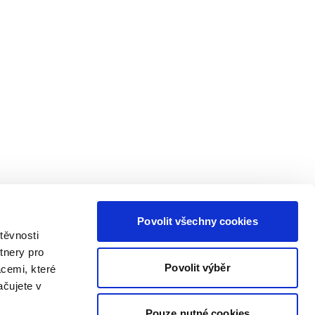
Povolit všechny cookies
těvnosti
tnery pro
Povolit výběr
acemi, které
ačujete v
Pouze nutné cookies