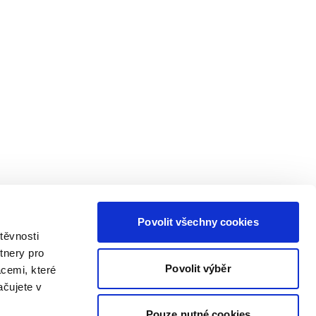
Povolit všechny cookies
těvnosti
tnery pro
Povolit výběr
acemi, které
ačujete v
Pouze nutné cookies