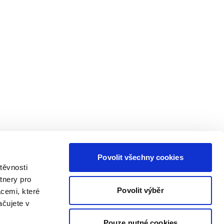
Povolit všechny cookies
těvnosti
tnery pro
Povolit výběr
acemi, které
ačujete v
Pouze nutné cookies