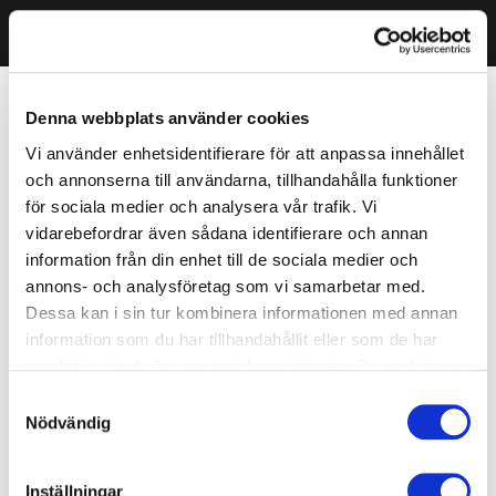
Denna webbplats använder cookies
Vi använder enhetsidentifierare för att anpassa innehållet
och annonserna till användarna, tillhandahålla funktioner
för sociala medier och analysera vår trafik. Vi
vidarebefordrar även sådana identifierare och annan
information från din enhet till de sociala medier och
annons- och analysföretag som vi samarbetar med.
Dessa kan i sin tur kombinera informationen med annan
information som du har tillhandahållit eller som de har
samlat in när du har använt deras tjänster. Du godkänner
våra cookies vid fortsatt användande av vår webbplats.
Samtyckesval
Nödvändig
Inställningar