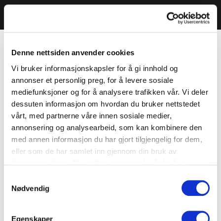
Denne nettsiden anvender cookies
Vi bruker informasjonskapsler for å gi innhold og
annonser et personlig preg, for å levere sosiale
mediefunksjoner og for å analysere trafikken vår. Vi deler
dessuten informasjon om hvordan du bruker nettstedet
vårt, med partnerne våre innen sosiale medier,
annonsering og analysearbeid, som kan kombinere den
med annen informasjon du har gjort tilgjengelig for dem,
eller som de har samlet inn gjennom din bruk av
tjenestene deres. Du godtar automatisk vår bruk av
informasjonskapsler ved å bruke nettstedet vårt.
Samtykkevalg
Nødvendig
Egenskaper