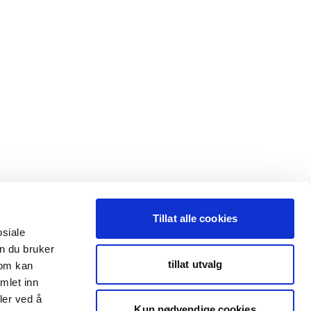
Tillat alle cookies
osiale
n du bruker
tillat utvalg
som kan
mlet inn
ler ved å
Kun nødvendige cookies