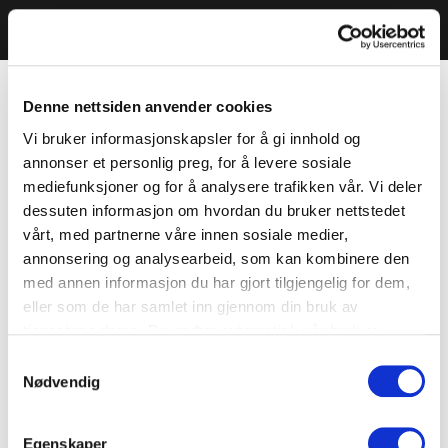
Denne nettsiden anvender cookies
Vi bruker informasjonskapsler for å gi innhold og
annonser et personlig preg, for å levere sosiale
mediefunksjoner og for å analysere trafikken vår. Vi deler
dessuten informasjon om hvordan du bruker nettstedet
vårt, med partnerne våre innen sosiale medier,
annonsering og analysearbeid, som kan kombinere den
med annen informasjon du har gjort tilgjengelig for dem,
eller som de har samlet inn gjennom din bruk av
tjenestene deres. Du godtar automatisk vår bruk av
informasjonskapsler ved å bruke nettstedet vårt.
Samtykkevalg
Nødvendig
Egenskaper