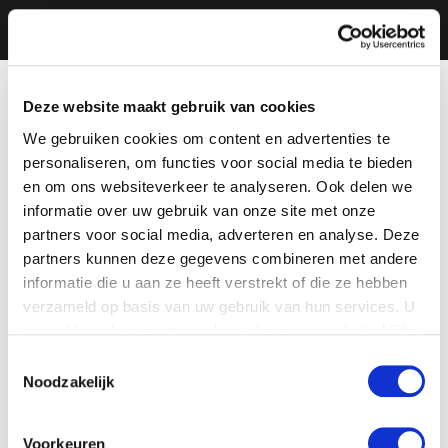
Deze website maakt gebruik van cookies
We gebruiken cookies om content en advertenties te
personaliseren, om functies voor social media te bieden
en om ons websiteverkeer te analyseren. Ook delen we
informatie over uw gebruik van onze site met onze
partners voor social media, adverteren en analyse. Deze
partners kunnen deze gegevens combineren met andere
informatie die u aan ze heeft verstrekt of die ze hebben
verzameld op basis van uw gebruik van hun services. U
gaat akkoord met onze cookies als u onze website blijft
gebruiken.
Toestemmingsselectie
Noodzakelijk
Voorkeuren