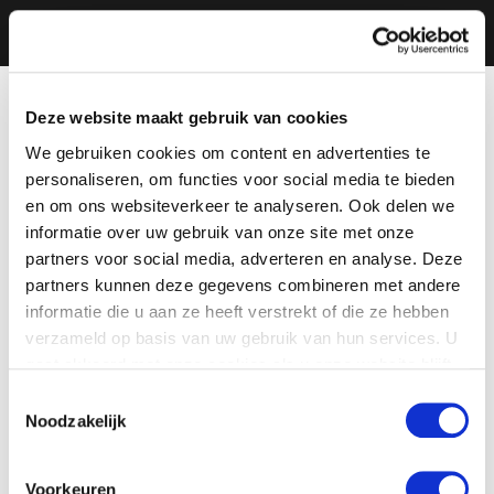
Deze website maakt gebruik van cookies
We gebruiken cookies om content en advertenties te
personaliseren, om functies voor social media te bieden
en om ons websiteverkeer te analyseren. Ook delen we
informatie over uw gebruik van onze site met onze
partners voor social media, adverteren en analyse. Deze
partners kunnen deze gegevens combineren met andere
informatie die u aan ze heeft verstrekt of die ze hebben
verzameld op basis van uw gebruik van hun services. U
gaat akkoord met onze cookies als u onze website blijft
gebruiken.
Toestemmingsselectie
Noodzakelijk
Voorkeuren