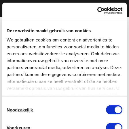
Deze website maakt gebruik van cookies
We gebruiken cookies om content en advertenties te
personaliseren, om functies voor social media te bieden
en om ons websiteverkeer te analyseren. Ook delen we
informatie over uw gebruik van onze site met onze
partners voor social media, adverteren en analyse. Deze
partners kunnen deze gegevens combineren met andere
informatie die u aan ze heeft verstrekt of die ze hebben
verzameld op basis van uw gebruik van hun services. U
gaat akkoord met onze cookies als u onze website blijft
gebruiken.
Toestemmingsselectie
Noodzakelijk
Voorkeuren