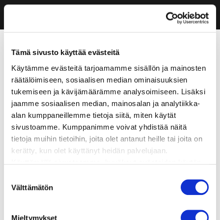
Tämä sivusto käyttää evästeitä
Käytämme evästeitä tarjoamamme sisällön ja mainosten
räätälöimiseen, sosiaalisen median ominaisuuksien
tukemiseen ja kävijämäärämme analysoimiseen. Lisäksi
jaamme sosiaalisen median, mainosalan ja analytiikka-
alan kumppaneillemme tietoja siitä, miten käytät
sivustoamme. Kumppanimme voivat yhdistää näitä
tietoja muihin tietoihin, joita olet antanut heille tai joita on
kerätty, kun olet käyttänyt heidän palvelujaan.
Käyttämällä sivustoamme, hyväksyt evästeiden käytön.
Suostumuksen
Välttämätön
valinta
Mieltymykset