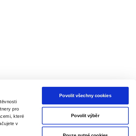
Povolit všechny cookies
těvnosti
tnery pro
Povolit výběr
acemi, které
ačujete v
Pouze nutné cookies