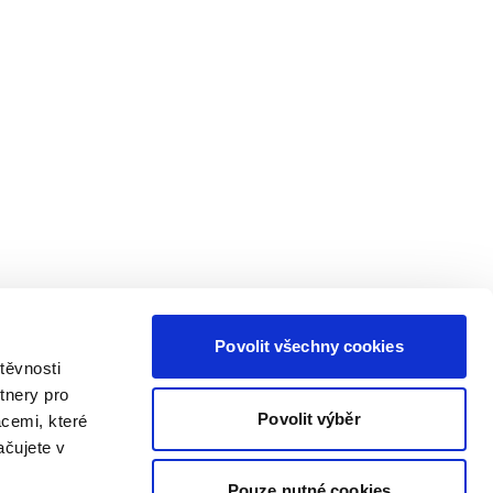
Povolit všechny cookies
těvnosti
tnery pro
Povolit výběr
acemi, které
ačujete v
Pouze nutné cookies