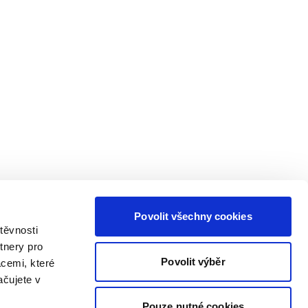
Povolit všechny cookies
těvnosti
tnery pro
Povolit výběr
acemi, které
ačujete v
Pouze nutné cookies