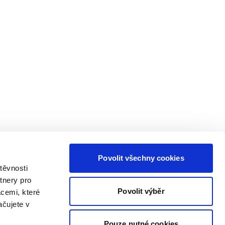
Povolit všechny cookies
těvnosti
tnery pro
Povolit výběr
acemi, které
ačujete v
Pouze nutné cookies