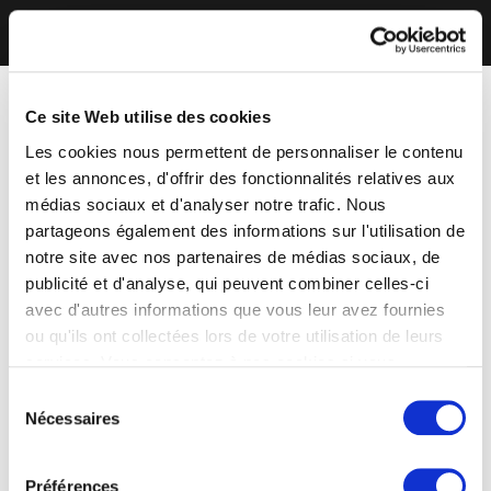
Ce site Web utilise des cookies
Les cookies nous permettent de personnaliser le contenu
et les annonces, d'offrir des fonctionnalités relatives aux
médias sociaux et d'analyser notre trafic. Nous
partageons également des informations sur l'utilisation de
notre site avec nos partenaires de médias sociaux, de
publicité et d'analyse, qui peuvent combiner celles-ci
avec d'autres informations que vous leur avez fournies
ou qu'ils ont collectées lors de votre utilisation de leurs
services. Vous consentez à nos cookies si vous
continuez à utiliser notre site Web.
Sélection
Nécessaires
du
consentement
Préférences