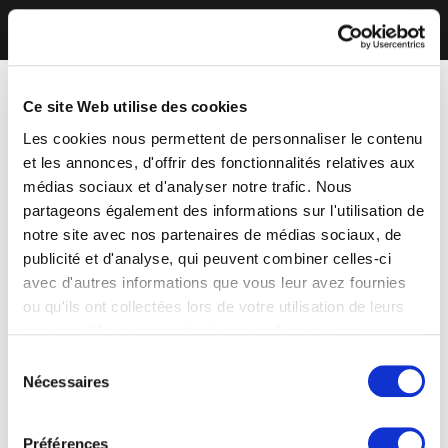
Ce site Web utilise des cookies
Les cookies nous permettent de personnaliser le contenu
et les annonces, d'offrir des fonctionnalités relatives aux
médias sociaux et d'analyser notre trafic. Nous
partageons également des informations sur l'utilisation de
notre site avec nos partenaires de médias sociaux, de
publicité et d'analyse, qui peuvent combiner celles-ci
avec d'autres informations que vous leur avez fournies
ou qu'ils ont collectées lors de votre utilisation de leurs
services. Vous consentez à nos cookies si vous
continuez à utiliser notre site Web.
Sélection
Nécessaires
du
consentement
Préférences