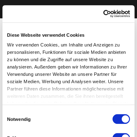
Diese Webseite verwendet Cookies
Wir verwenden Cookies, um Inhalte und Anzeigen zu
personalisieren, Funktionen für soziale Medien anbieten
zu können und die Zugriffe auf unsere Website zu
analysieren. Außerdem geben wir Informationen zu Ihrer
Verwendung unserer Website an unsere Partner für
soziale Medien, Werbung und Analysen weiter. Unsere
Partner führen diese Informationen möglicherweise mit
weiteren Daten zusammen, die Sie ihnen bereitgestellt
haben oder die sie im Rahmen Ihrer Nutzung der Dienste
gesammelt haben. Sie geben Einwilligung zu unseren
Einwilligungsauswahl
Cookies, wenn Sie unsere Webseite weiterhin nutzen.
Notwendig