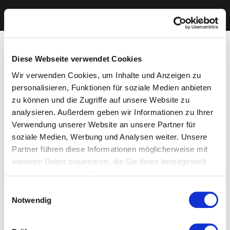
Diese Webseite verwendet Cookies
Wir verwenden Cookies, um Inhalte und Anzeigen zu
personalisieren, Funktionen für soziale Medien anbieten
zu können und die Zugriffe auf unsere Website zu
analysieren. Außerdem geben wir Informationen zu Ihrer
Verwendung unserer Website an unsere Partner für
soziale Medien, Werbung und Analysen weiter. Unsere
Partner führen diese Informationen möglicherweise mit
weiteren Daten zusammen, die Sie ihnen bereitgestellt
haben oder die sie im Rahmen Ihrer Nutzung der Dienste
gesammelt haben. Sie geben Einwilligung zu unseren
Einwilligungsauswahl
Cookies, wenn Sie unsere Webseite weiterhin nutzen.
Notwendig