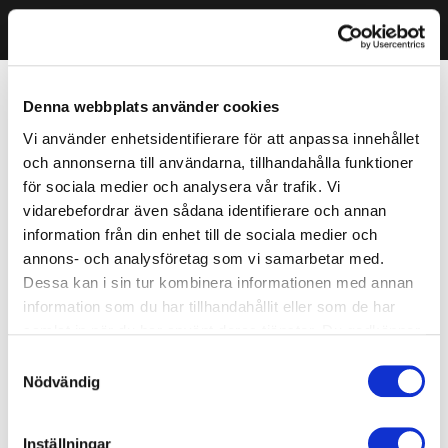
Denna webbplats använder cookies
Vi använder enhetsidentifierare för att anpassa innehållet
och annonserna till användarna, tillhandahålla funktioner
för sociala medier och analysera vår trafik. Vi
vidarebefordrar även sådana identifierare och annan
information från din enhet till de sociala medier och
annons- och analysföretag som vi samarbetar med.
Dessa kan i sin tur kombinera informationen med annan
information som du har tillhandahållit eller som de har
samlat in när du har använt deras tjänster. Du godkänner
våra cookies vid fortsatt användande av vår webbplats.
Samtyckesval
Nödvändig
Inställningar