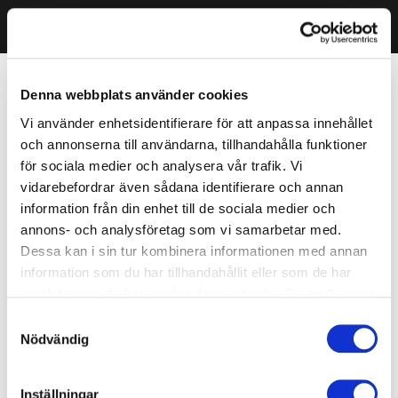
Denna webbplats använder cookies
Vi använder enhetsidentifierare för att anpassa innehållet
och annonserna till användarna, tillhandahålla funktioner
för sociala medier och analysera vår trafik. Vi
vidarebefordrar även sådana identifierare och annan
information från din enhet till de sociala medier och
annons- och analysföretag som vi samarbetar med.
Dessa kan i sin tur kombinera informationen med annan
information som du har tillhandahållit eller som de har
samlat in när du har använt deras tjänster. Du godkänner
våra cookies vid fortsatt användande av vår webbplats.
Samtyckesval
Nödvändig
Inställningar