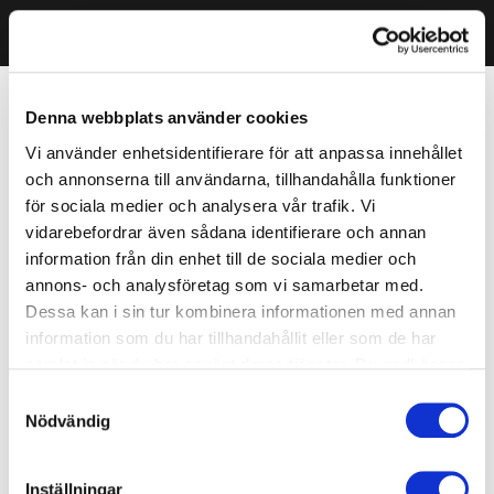
Denna webbplats använder cookies
Vi använder enhetsidentifierare för att anpassa innehållet
och annonserna till användarna, tillhandahålla funktioner
för sociala medier och analysera vår trafik. Vi
vidarebefordrar även sådana identifierare och annan
information från din enhet till de sociala medier och
annons- och analysföretag som vi samarbetar med.
Dessa kan i sin tur kombinera informationen med annan
information som du har tillhandahållit eller som de har
samlat in när du har använt deras tjänster. Du godkänner
våra cookies vid fortsatt användande av vår webbplats.
Samtyckesval
Nödvändig
Inställningar