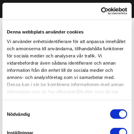
Denna webbplats använder cookies
Vi använder enhetsidentifierare för att anpassa innehållet
och annonserna till användarna, tillhandahålla funktioner
för sociala medier och analysera vår trafik. Vi
vidarebefordrar även sådana identifierare och annan
information från din enhet till de sociala medier och
annons- och analysföretag som vi samarbetar med.
Dessa kan i sin tur kombinera informationen med annan
information som du har tillhandahållit eller som de har
samlat in när du har använt deras tjänster. Du godkänner
våra cookies vid fortsatt användande av vår webbplats.
Samtyckesval
Nödvändig
Inställningar