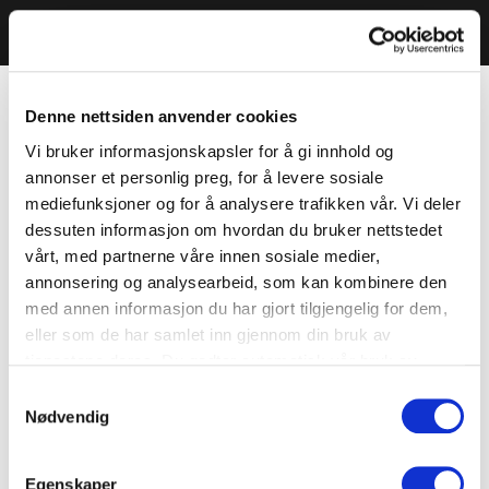
Denne nettsiden anvender cookies
Vi bruker informasjonskapsler for å gi innhold og
annonser et personlig preg, for å levere sosiale
mediefunksjoner og for å analysere trafikken vår. Vi deler
dessuten informasjon om hvordan du bruker nettstedet
vårt, med partnerne våre innen sosiale medier,
annonsering og analysearbeid, som kan kombinere den
med annen informasjon du har gjort tilgjengelig for dem,
eller som de har samlet inn gjennom din bruk av
tjenestene deres. Du godtar automatisk vår bruk av
informasjonskapsler ved å bruke nettstedet vårt.
Samtykkevalg
Nødvendig
Egenskaper