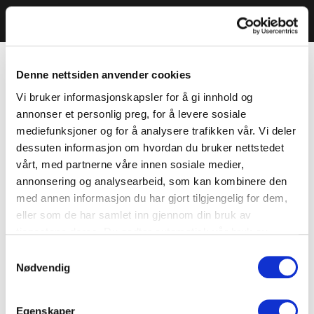
Denne nettsiden anvender cookies
Vi bruker informasjonskapsler for å gi innhold og
annonser et personlig preg, for å levere sosiale
mediefunksjoner og for å analysere trafikken vår. Vi deler
dessuten informasjon om hvordan du bruker nettstedet
vårt, med partnerne våre innen sosiale medier,
annonsering og analysearbeid, som kan kombinere den
med annen informasjon du har gjort tilgjengelig for dem,
eller som de har samlet inn gjennom din bruk av
tjenestene deres. Du godtar automatisk vår bruk av
informasjonskapsler ved å bruke nettstedet vårt.
Samtykkevalg
Nødvendig
Egenskaper