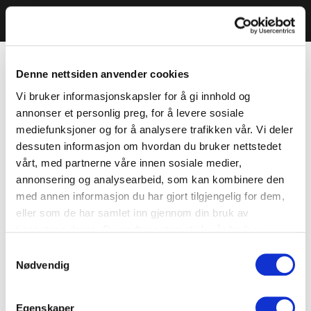
Denne nettsiden anvender cookies
Vi bruker informasjonskapsler for å gi innhold og
annonser et personlig preg, for å levere sosiale
mediefunksjoner og for å analysere trafikken vår. Vi deler
dessuten informasjon om hvordan du bruker nettstedet
vårt, med partnerne våre innen sosiale medier,
annonsering og analysearbeid, som kan kombinere den
med annen informasjon du har gjort tilgjengelig for dem,
eller som de har samlet inn gjennom din bruk av
tjenestene deres. Du godtar automatisk vår bruk av
informasjonskapsler ved å bruke nettstedet vårt.
Samtykkevalg
Nødvendig
Egenskaper