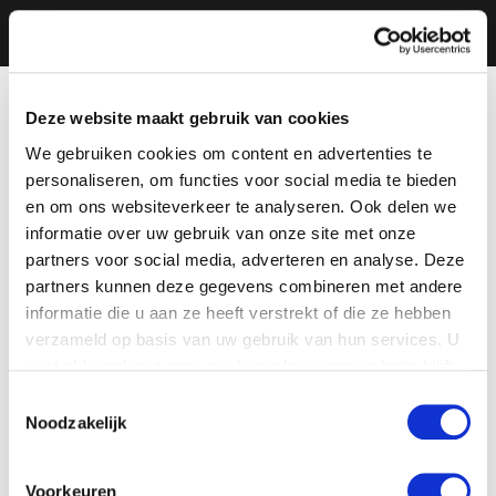
Deze website maakt gebruik van cookies
We gebruiken cookies om content en advertenties te
personaliseren, om functies voor social media te bieden
en om ons websiteverkeer te analyseren. Ook delen we
informatie over uw gebruik van onze site met onze
partners voor social media, adverteren en analyse. Deze
partners kunnen deze gegevens combineren met andere
informatie die u aan ze heeft verstrekt of die ze hebben
verzameld op basis van uw gebruik van hun services. U
gaat akkoord met onze cookies als u onze website blijft
gebruiken.
Toestemmingsselectie
Noodzakelijk
Voorkeuren